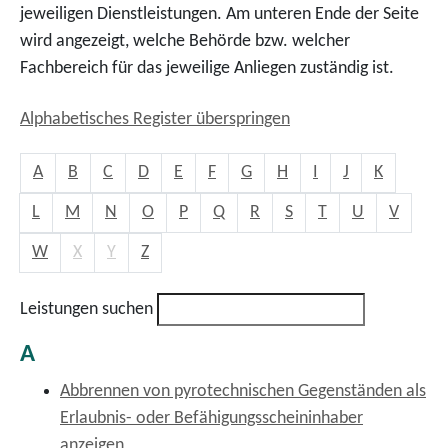
jeweiligen Dienstleistungen. Am unteren Ende der Seite
wird angezeigt, welche Behörde bzw. welcher
Fachbereich für das jeweilige Anliegen zuständig ist.
Alphabetisches Register überspringen
A
B
C
D
E
F
G
H
I
J
K
L
M
N
O
P
Q
R
S
T
U
V
W
X
Y
Z
Leistungen suchen
A
Abbrennen von pyrotechnischen Gegenständen als
Erlaubnis- oder Befähigungsscheininhaber
anzeigen