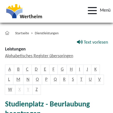
Menü
Startseite
Dienstleistungen
Text vorlesen
Leistungen
Alphabetisches Register überspringen
A
B
C
D
E
F
G
H
I
J
K
L
M
N
O
P
Q
R
S
T
U
V
W
X
Y
Z
Studienplatz - Beurlaubung