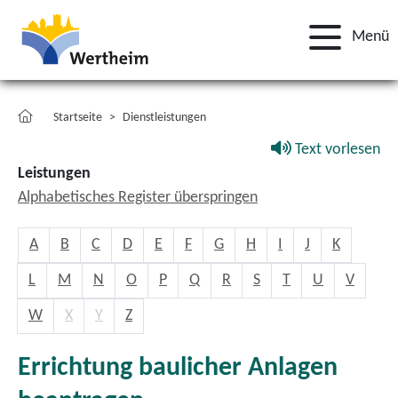
Menü
Startseite
Dienstleistungen
Text vorlesen
Leistungen
Alphabetisches Register überspringen
A
B
C
D
E
F
G
H
I
J
K
L
M
N
O
P
Q
R
S
T
U
V
W
X
Y
Z
Errichtung baulicher Anlagen