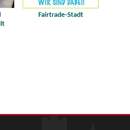
d
Fairtrade-Stadt
lt