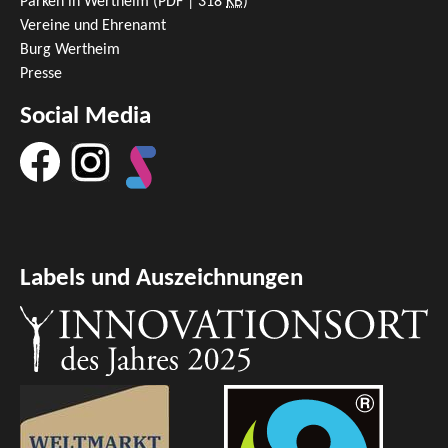
Parken in Wertheim
(PDF | 318
KB
)
Vereine und Ehrenamt
Burg Wertheim
Presse
Social Media
Labels und Auszeichnungen