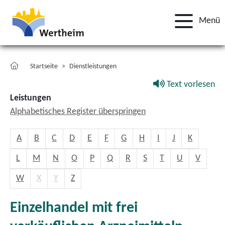
Menü
Startseite
Dienstleistungen
Text vorlesen
Leistungen
Alphabetisches Register überspringen
A
B
C
D
E
F
G
H
I
J
K
L
M
N
O
P
Q
R
S
T
U
V
W
X
Y
Z
Einzelhandel mit frei