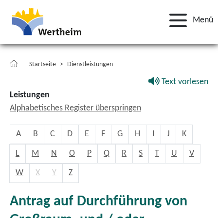
Menü
Startseite
Dienstleistungen
Text vorlesen
Leistungen
Alphabetisches Register überspringen
A
B
C
D
E
F
G
H
I
J
K
L
M
N
O
P
Q
R
S
T
U
V
W
X
Y
Z
Antrag auf Durchführung von