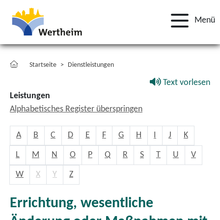
Menü
Startseite
Dienstleistungen
Text vorlesen
Leistungen
Alphabetisches Register überspringen
A
B
C
D
E
F
G
H
I
J
K
L
M
N
O
P
Q
R
S
T
U
V
W
X
Y
Z
Errichtung, wesentliche