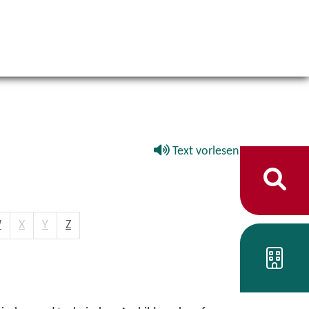
Text vorlesen
W
X
Y
Z