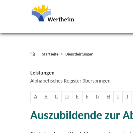
Startseite
Dienstleistungen
Leistungen
Alphabetisches Register überspringen
A
B
C
D
E
F
G
H
I
J
Auszubildende zur A