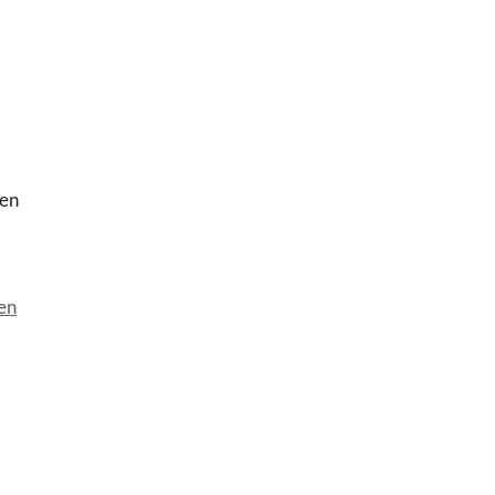
len
en