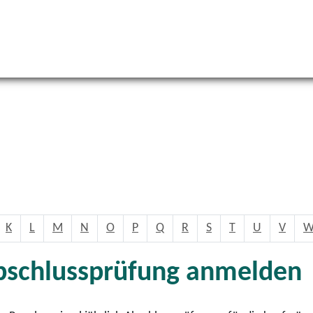
K
L
M
N
O
P
Q
R
S
T
U
V
bschlussprüfung anmelden