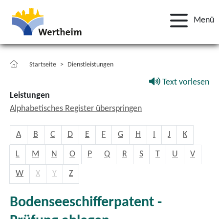
Menü
Startseite
Dienstleistungen
Text vorlesen
Leistungen
Alphabetisches Register überspringen
A
B
C
D
E
F
G
H
I
J
K
L
M
N
O
P
Q
R
S
T
U
V
W
X
Y
Z
Bodenseeschifferpatent -