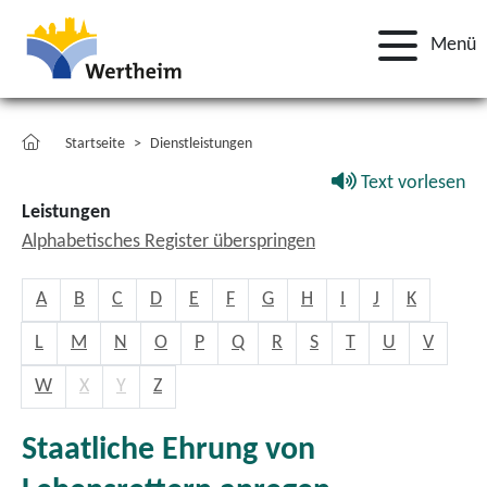
Menü
Startseite
Dienstleistungen
Text vorlesen
Leistungen
Alphabetisches Register überspringen
A
B
C
D
E
F
G
H
I
J
K
L
M
N
O
P
Q
R
S
T
U
V
W
X
Y
Z
Staatliche Ehrung von