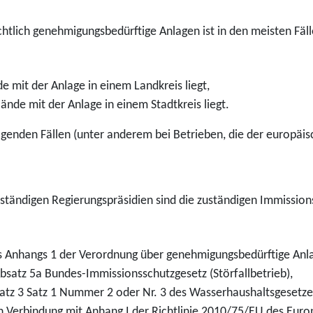
tlich genehmigungsbedürftige Anlagen ist in den meisten Fälle
 mit der Anlage in einem Landkreis liegt,
ände mit der Anlage in einem Stadtkreis liegt.
lgenden Fällen (unter anderem bei Betrieben, die der europäisch
zuständigen Regierungspräsidien sind die zuständigen Immissio
des Anhangs 1 der Verordnung über genehmigungsbedürftige Anl
bsatz 5a Bundes-Immissionsschutzgesetz (Störfallbetrieb),
satz 3 Satz 1 Nummer 2 oder Nr. 3 des Wasserhaushaltsgesetze
in Verbindung mit Anhang I der Richtlinie 2010/75/EU des Eur