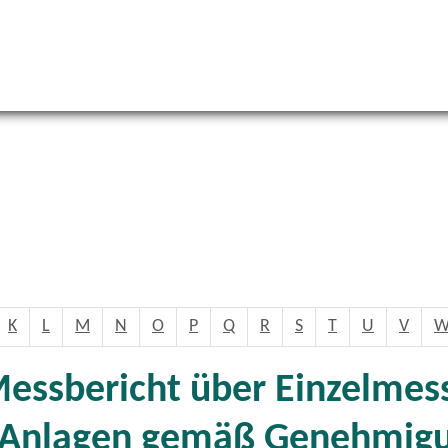
K
L
M
N
O
P
Q
R
S
T
U
V
Messbericht über Einzelme
ei Anlagen gemäß Genehmig