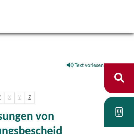
Text vorlesen
W
X
Y
Z
ssungen von
ungsbescheid