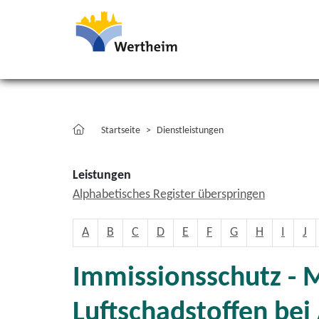
Startseite
Dienstleistungen
Leistungen
Alphabetisches Register überspringen
A
B
C
D
E
F
G
H
I
J
Immissionsschutz - 
Luftschadstoffen b