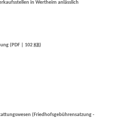
kaufsstellen in Wertheim anlässlich
nung
(PDF | 102
KB
)
tattungswesen (Friedhofsgebührensatzung -