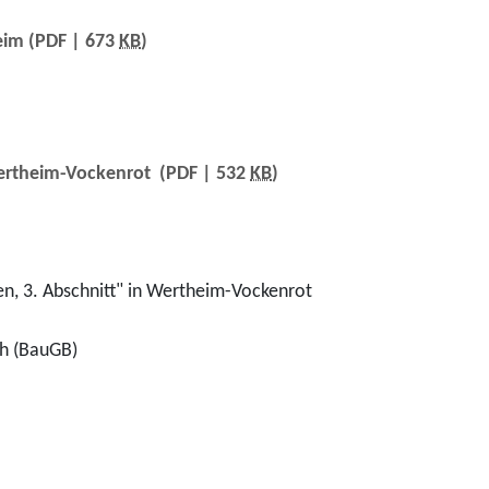
eim
(PDF | 673
KB
)
Wertheim-Vockenrot
(PDF | 532
KB
)
en, 3. Abschnitt" in Wertheim-Vockenrot
ch (BauGB)