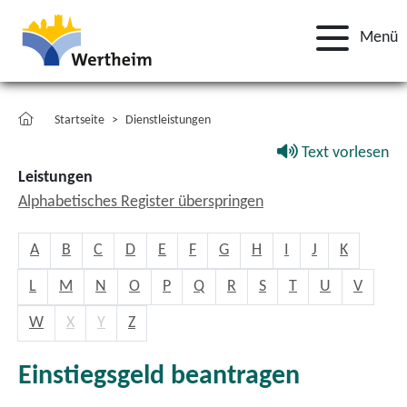
Menü
Startseite
Dienstleistungen
Text vorlesen
Leistungen
Alphabetisches Register überspringen
A
B
C
D
E
F
G
H
I
J
K
L
M
N
O
P
Q
R
S
T
U
V
W
X
Y
Z
Einstiegsgeld beantragen