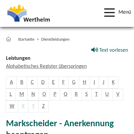
Menü
Startseite
Dienstleistungen
Text vorlesen
Leistungen
Alphabetisches Register überspringen
A
B
C
D
E
F
G
H
I
J
K
L
M
N
O
P
Q
R
S
T
U
V
W
X
Y
Z
Markscheider - Anerkennung