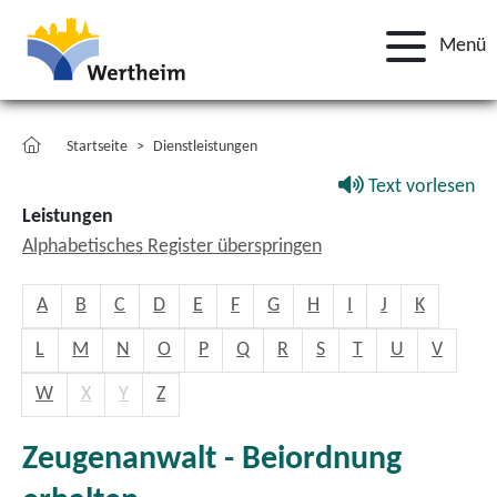
Menü
Startseite
Dienstleistungen
Text vorlesen
Leistungen
Alphabetisches Register überspringen
A
B
C
D
E
F
G
H
I
J
K
L
M
N
O
P
Q
R
S
T
U
V
W
X
Y
Z
Zeugenanwalt - Beiordnung