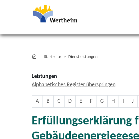
Startseite
Dienstleistungen
Leistungen
Alphabetisches Register überspringen
A
B
C
D
E
F
G
H
I
J
Erfüllungserklärung 
Gebäudeenergiegeset