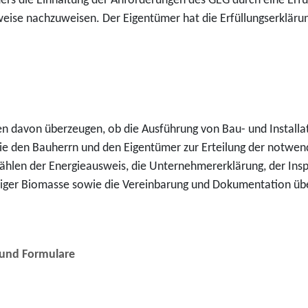
tümers die Einhaltung der Anforderungen des GEG durch eine E
eise nachzuweisen. Der Eigentümer hat die Erfüllungserkläru
len davon überzeugen, ob die Ausführung von Bau- und Insta
sie den Bauherrn und den Eigentümer zur Erteilung der notwe
zählen der Energieausweis, die Unternehmererklärung, der Ins
üssiger Biomasse sowie die Vereinbarung und Dokumentation ü
 und Formulare