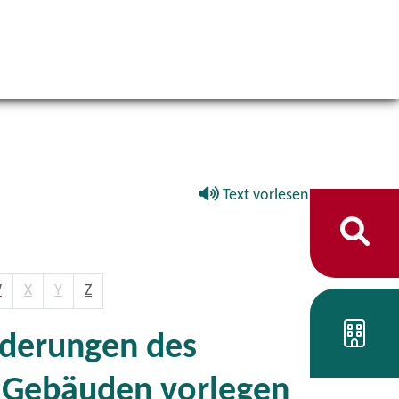
Text vorlesen
W
X
Y
Z
orderungen des
n Gebäuden vorlegen