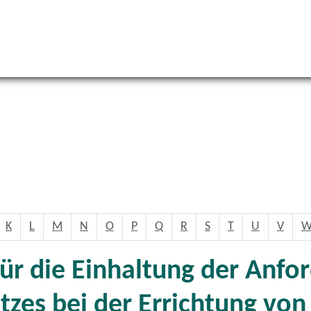
K
L
M
N
O
P
Q
R
S
T
U
V
für die Einhaltung der Anf
zes bei der Errichtung vo