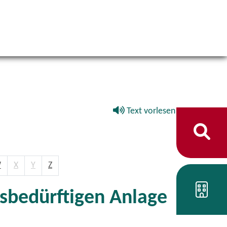
Text vorlesen
W
X
Y
Z
sbedürftigen Anlage