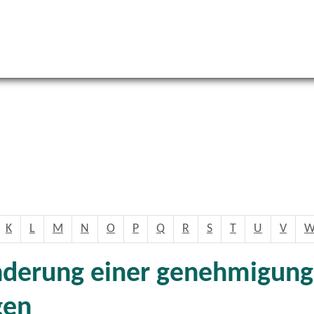
K
L
M
N
O
P
Q
R
S
T
U
V
derung einer genehmigung
gen