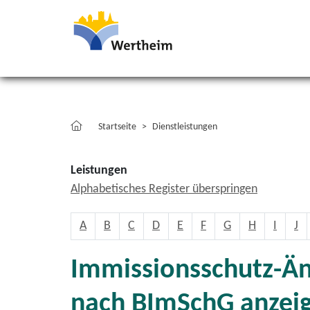
Startseite
Dienstleistungen
Leistungen
Alphabetisches Register überspringen
A
B
C
D
E
F
G
H
I
J
Immissionsschutz-Än
nach BImSchG anzei