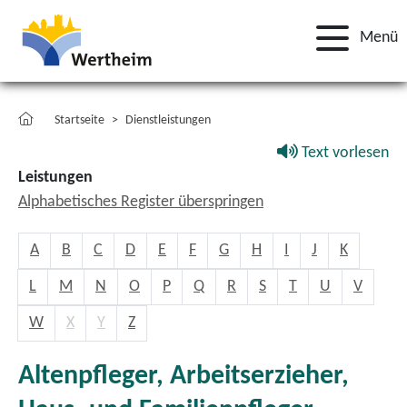
Menü
Startseite
Dienstleistungen
Text vorlesen
Leistungen
Alphabetisches Register überspringen
A
B
C
D
E
F
G
H
I
J
K
L
M
N
O
P
Q
R
S
T
U
V
W
X
Y
Z
Altenpfleger, Arbeitserzieher,