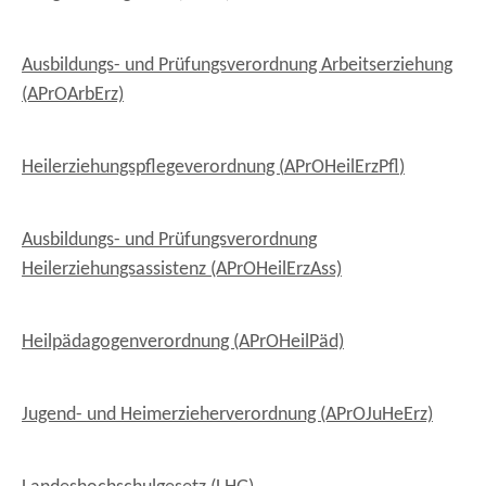
Ausbildungs- und Prüfungsverordnung Arbeitserziehung
(APrOArbErz)
Heilerziehungspflegeverordnung (
APrOHeilErzPfl
)
Ausbildungs- und Prüfungsverordnung
Heilerziehungsassistenz (APrOHeilErzAss)
Heilpädagogenverordnung (APrOHeilPäd)
Jugend- und Heimerzieherverordnung (APrOJuHeErz)