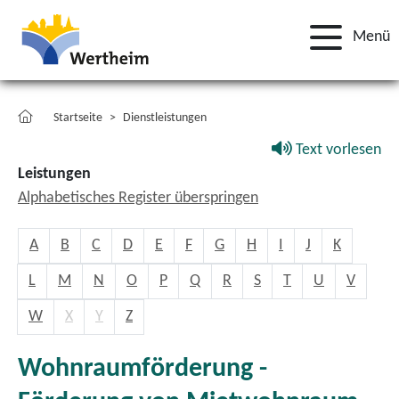
Menü
Startseite
Dienstleistungen
Text vorlesen
Leistungen
Alphabetisches Register überspringen
A
B
C
D
E
F
G
H
I
J
K
L
M
N
O
P
Q
R
S
T
U
V
W
X
Y
Z
Wohnraumförderung -