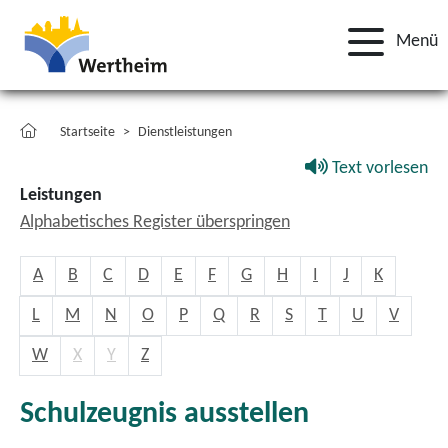
Menü
Startseite
Dienstleistungen
Text vorlesen
Leistungen
Alphabetisches Register überspringen
A
B
C
D
E
F
G
H
I
J
K
L
M
N
O
P
Q
R
S
T
U
V
W
X
Y
Z
Schulzeugnis ausstellen