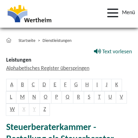
Menü
Startseite
Dienstleistungen
Text vorlesen
Leistungen
Alphabetisches Register überspringen
A
B
C
D
E
F
G
H
I
J
K
L
M
N
O
P
Q
R
S
T
U
V
W
X
Y
Z
Steuerberaterkammer -