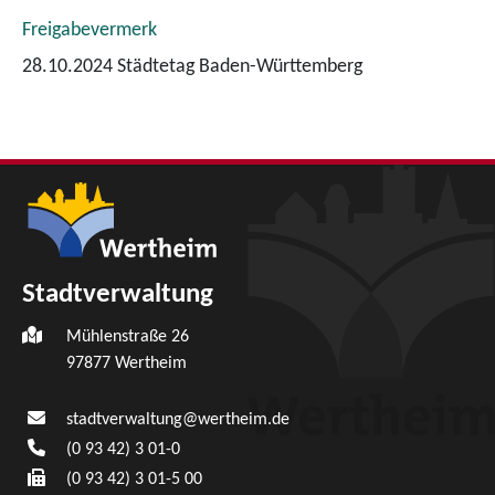
Freigabevermerk
28.10.2024 Städtetag Baden-Württemberg
Stadtverwaltung
Mühlenstraße 26
97877
Wertheim
stadtverwaltung@wertheim.de
(0
93
42) 3
01-0
(0
93
42) 3
01-5
00