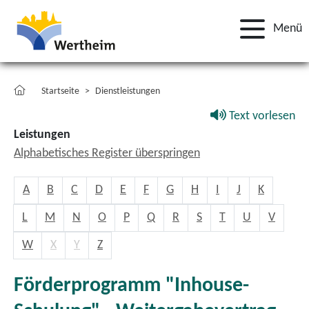
Menü
Startseite
Dienstleistungen
Text vorlesen
Leistungen
Alphabetisches Register überspringen
A
B
C
D
E
F
G
H
I
J
K
L
M
N
O
P
Q
R
S
T
U
V
W
X
Y
Z
Förderprogramm "Inhouse-