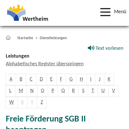
Menü
Startseite
Dienstleistungen
Text vorlesen
Leistungen
Alphabetisches Register überspringen
A
B
C
D
E
F
G
H
I
J
K
L
M
N
O
P
Q
R
S
T
U
V
W
X
Y
Z
Freie Förderung SGB II