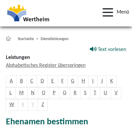
Menü
Startseite
Dienstleistungen
Text vorlesen
Leistungen
Alphabetisches Register überspringen
A
B
C
D
E
F
G
H
I
J
K
L
M
N
O
P
Q
R
S
T
U
V
W
X
Y
Z
Ehenamen bestimmen