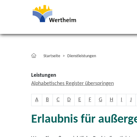
Startseite
Dienstleistungen
Leistungen
Alphabetisches Register überspringen
A
B
C
D
E
F
G
H
I
J
Erlaubnis für außerg