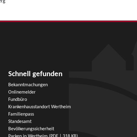
erg
Schnell gefunden
Bekanntmachungen
Onlinemelder
Fundbüro
Krankenhausstandort Wertheim
Familienpass
Standesamt
Bevölkerungssicherheit
Parken in Wertheim
(PDF | 318
KB
)