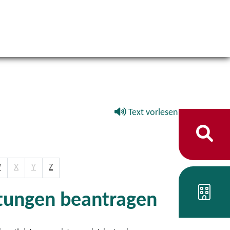
Text vorlesen
W
X
Y
Z
istungen beantragen