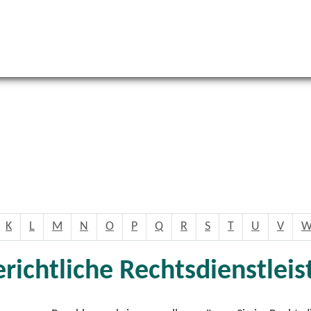
K
L
M
N
O
P
Q
R
S
T
U
V
erichtliche Rechtsdienstle