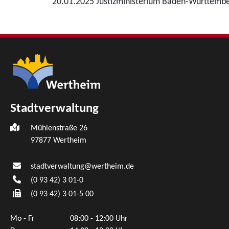
20.01.2025 Justizministerium Baden-Württemb
Stadtverwaltung
Mühlenstraße 26
97877
Wertheim
stadtverwaltung@wertheim.de
(0
93
42) 3
01-0
(0
93
42) 3
01-5
00
Mo - Fr
08:00 - 12:00 Uhr