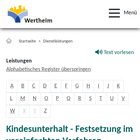
Menü
Startseite
Dienstleistungen
Text vorlesen
Leistungen
Alphabetisches Register überspringen
A
B
C
D
E
F
G
H
I
J
K
L
M
N
O
P
Q
R
S
T
U
V
W
X
Y
Z
Kindesunterhalt - Festsetzung im