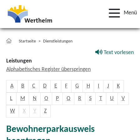
Menü
Startseite
Dienstleistungen
Text vorlesen
Leistungen
Alphabetisches Register überspringen
A
B
C
D
E
F
G
H
I
J
K
L
M
N
O
P
Q
R
S
T
U
V
W
X
Y
Z
Bewohnerparkausweis