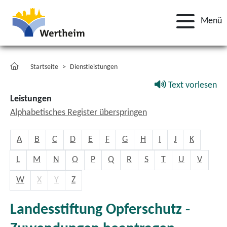
Menü
Startseite
Dienstleistungen
Text vorlesen
Leistungen
Alphabetisches Register überspringen
A
B
C
D
E
F
G
H
I
J
K
L
M
N
O
P
Q
R
S
T
U
V
W
X
Y
Z
Landesstiftung Opferschutz -