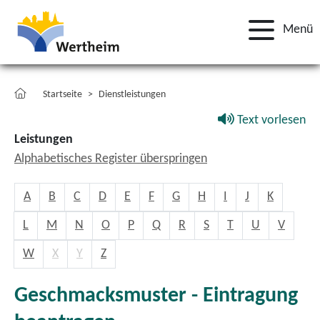
Menü
Startseite
Dienstleistungen
Text vorlesen
Leistungen
Alphabetisches Register überspringen
A
B
C
D
E
F
G
H
I
J
K
L
M
N
O
P
Q
R
S
T
U
V
W
X
Y
Z
Geschmacksmuster - Eintragung