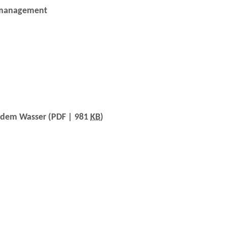
omanagement
endem Wasser
(PDF | 981
KB
)