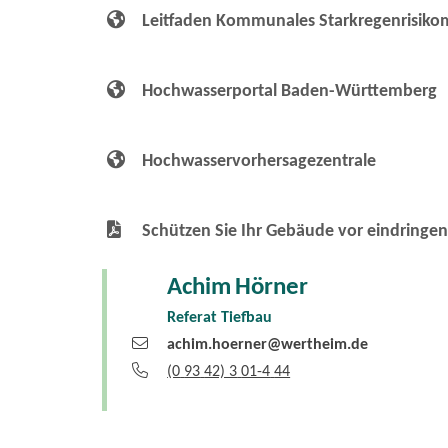
Leitfaden Kommunales Starkregenrisik
Hochwasserportal Baden-Württemberg
Hochwasservorhersagezentrale
Schützen Sie Ihr Gebäude vor eindring
Achim
Hörner
Referat Tiefbau
achim.hoerner@wertheim.de
(0
93
42) 3
01-4
44