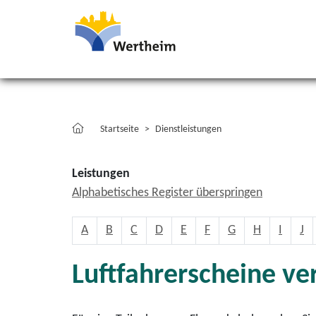
Startseite
Dienstleistungen
Leistungen
Alphabetisches Register überspringen
A
B
C
D
E
F
G
H
I
J
Luftfahrerscheine ve