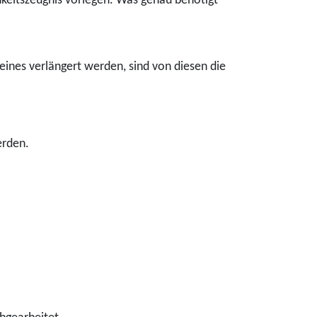
hkeitszeugnis
vorlegen. Was genau benötigt
ines verlängert werden, sind von diesen die
erden.