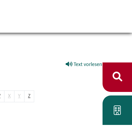
Text vorlesen
W
X
Y
Z