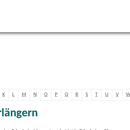
K
L
M
N
O
P
Q
R
S
T
U
V
rlängern