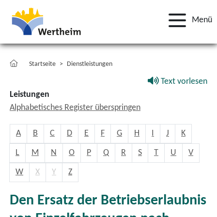
Menü
Startseite
Dienstleistungen
Text vorlesen
Leistungen
Alphabetisches Register überspringen
A
B
C
D
E
F
G
H
I
J
K
L
M
N
O
P
Q
R
S
T
U
V
W
X
Y
Z
Den Ersatz der Betriebserlaubnis