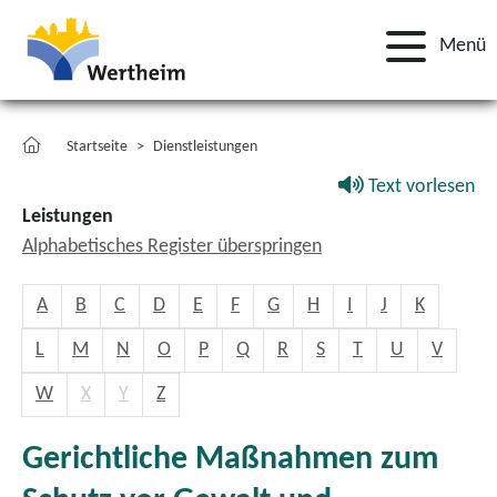
Menü
Startseite
Dienstleistungen
Text vorlesen
Leistungen
Alphabetisches Register überspringen
A
B
C
D
E
F
G
H
I
J
K
L
M
N
O
P
Q
R
S
T
U
V
W
X
Y
Z
Gerichtliche Maßnahmen zum