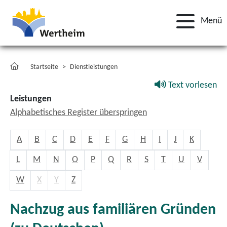
Menü
Startseite
Dienstleistungen
Text vorlesen
Leistungen
Alphabetisches Register überspringen
A
B
C
D
E
F
G
H
I
J
K
L
M
N
O
P
Q
R
S
T
U
V
W
X
Y
Z
Nachzug aus familiären Gründen