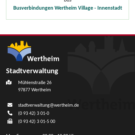
bus
Busverbindungen Wertheim Village - Innenstadt
Stadtverwaltung
Mühlenstraße 26
97877
Wertheim
stadtverwaltung@wertheim.de
(0
93
42) 3
01-0
(0
93
42) 3
01-5
00