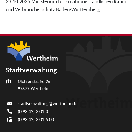
23.10.2025 Ministerium für Ernährung, Ländlichen Raum
und Verbraucherschutz Baden-Württemberg
Stadtverwaltung
Mühlenstraße 26
97877
Wertheim
stadtverwaltung@wertheim.de
(0
93
42) 3
01-0
(0
93
42) 3
01-5
00