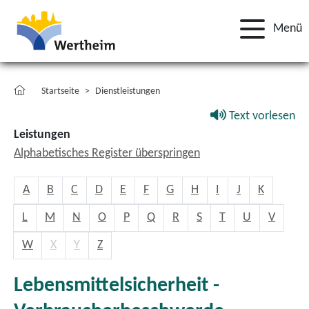
Menü
Startseite
Dienstleistungen
Text vorlesen
Leistungen
Alphabetisches Register überspringen
A
B
C
D
E
F
G
H
I
J
K
L
M
N
O
P
Q
R
S
T
U
V
W
X
Y
Z
Lebensmittelsicherheit -