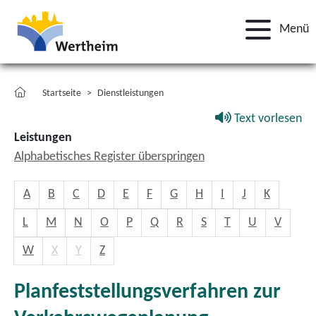
Menü
Startseite
Dienstleistungen
Text vorlesen
Leistungen
Alphabetisches Register überspringen
A
B
C
D
E
F
G
H
I
J
K
L
M
N
O
P
Q
R
S
T
U
V
W
X
Y
Z
Planfeststellungsverfahren zur