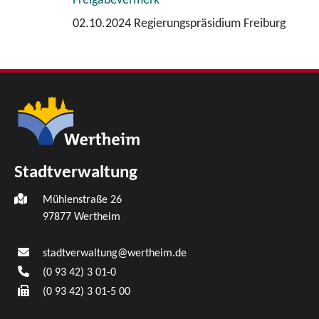
Freigabevermerk
02.10.2024 Regierungspräsidium Freiburg
Stadtverwaltung
Mühlenstraße 26
97877
Wertheim
stadtverwaltung@wertheim.de
(0
93
42) 3
01-0
(0
93
42) 3
01-5
00