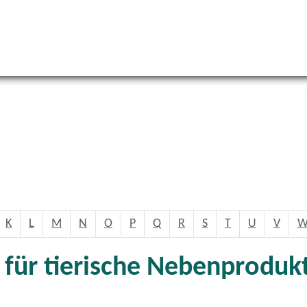
K
L
M
N
O
P
Q
R
S
T
U
V
für tierische Nebenprodukt