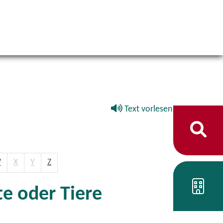
Text vorlesen
W
X
Y
Z
e oder Tiere