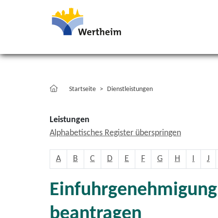
Startseite
Dienstleistungen
Leistungen
Alphabetisches Register überspringen
A
B
C
D
E
F
G
H
I
J
Einfuhrgenehmigung 
beantragen