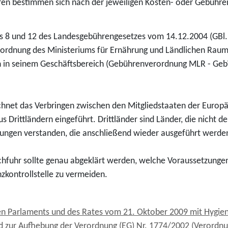
hren bestimmen sich nach der jeweiligen Kosten- oder Gebühr
s 8 und 12 des Landesgebührengesetzes vom 14.12.2004 (GBl. S
ordnung des Ministeriums für Ernährung und Ländlichen Raum 
en in seinem Geschäftsbereich (Gebührenverordnung MLR - GebV
chnet das Verbringen zwischen den Mitgliedstaaten der Europ
s Drittländern eingeführt. Drittländer sind Länder, die nicht
ungen verstanden, die anschließend wieder ausgeführt werde
chfuhr sollte genau abgeklärt werden, welche Voraussetzungen
zkontrollstelle zu vermeiden.
n Parlaments und des Rates vom 21. Oktober 2009 mit Hygiene
 zur Aufhebung der Verordnung (EG) Nr. 1774/2002 (Verordnu