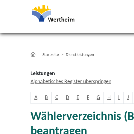
Startseite
Dienstleistungen
Leistungen
Alphabetisches Register überspringen
A
B
C
D
E
F
G
H
I
J
Wählerverzeichnis (B
beantragen