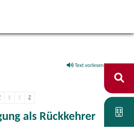
Text vorlesen
W
X
Y
Z
gung als Rückkehrer