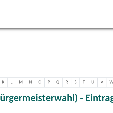
K
L
M
N
O
P
Q
R
S
T
U
V
ürgermeisterwahl) - Eintra