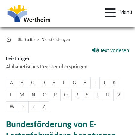
Menü
Startseite
Dienstleistungen
Text vorlesen
Leistungen
Alphabetisches Register überspringen
A
B
C
D
E
F
G
H
I
J
K
L
M
N
O
P
Q
R
S
T
U
V
W
X
Y
Z
Bundesförderung von E-