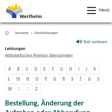
Menü
Startseite
Dienstleistungen
Text vorlesen
Leistungen
Alphabetisches Register überspringen
A
B
C
D
E
F
G
H
I
J
K
L
M
N
O
P
Q
R
S
T
U
V
W
X
Y
Z
Bestellung, Änderung der