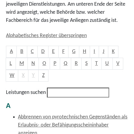
jeweiligen Dienstleistungen. Am unteren Ende der Seite
wird angezeigt, welche Behörde bzw. welcher
Fachbereich für das jeweilige Anliegen zuständig ist.
Alphabetisches Register überspringen
A
B
C
D
E
F
G
H
I
J
K
L
M
N
O
P
Q
R
S
T
U
V
W
X
Y
Z
Leistungen suchen
A
Abbrennen von pyrotechnischen Gegenständen als
Erlaubnis- oder Befähigungsscheininhaber
anzeigen