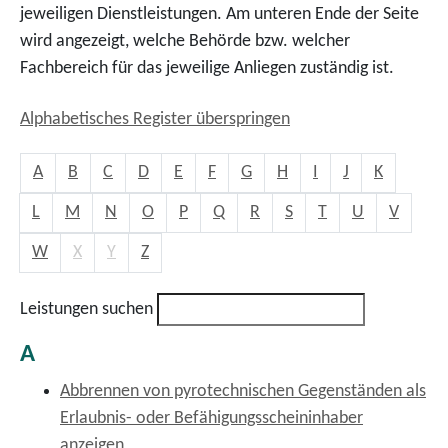
jeweiligen Dienstleistungen. Am unteren Ende der Seite
wird angezeigt, welche Behörde bzw. welcher
Fachbereich für das jeweilige Anliegen zuständig ist.
Alphabetisches Register überspringen
A
B
C
D
E
F
G
H
I
J
K
L
M
N
O
P
Q
R
S
T
U
V
W
X
Y
Z
Leistungen suchen
A
Abbrennen von pyrotechnischen Gegenständen als
Erlaubnis- oder Befähigungsscheininhaber
anzeigen