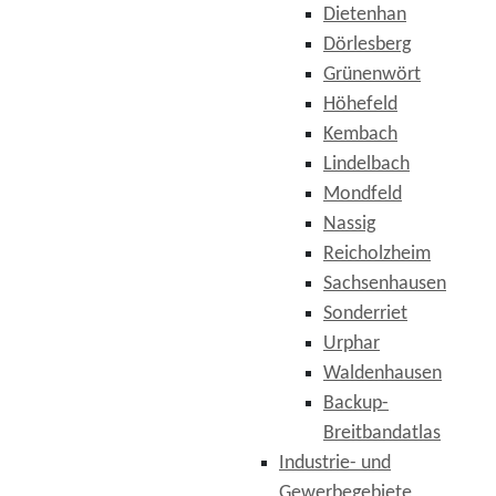
Dietenhan
Dörlesberg
Grünenwört
Höhefeld
Kembach
Lindelbach
Mondfeld
Nassig
Reicholzheim
Sachsenhausen
Sonderriet
Urphar
Waldenhausen
Backup-
Breitbandatlas
Industrie- und
Gewerbegebiete