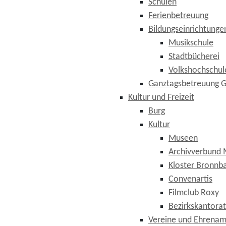
Schulen
Ferienbetreuung
Bildungseinrichtunge
Musikschule
Stadtbücherei
Volkshochschul
Ganztagsbetreuung G
Kultur und Freizeit
Burg
Kultur
Museen
Archivverbund 
Kloster Bronnb
Convenartis
Filmclub Roxy
Bezirkskantorat
Vereine und Ehrenam