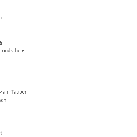
n
e
rundschule
Main-Tauber
ach
t