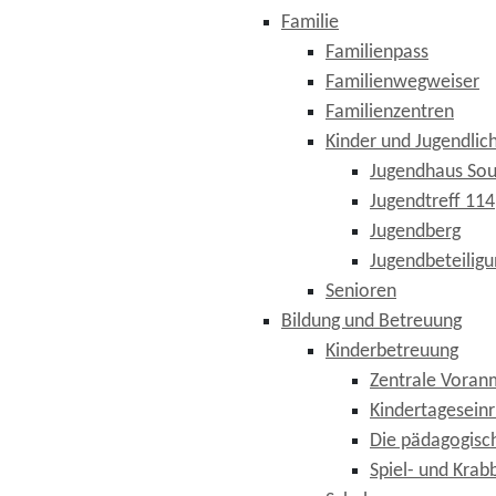
Familie
Familienpass
Familienwegweiser
Familienzentren
Kinder und Jugendlic
Jugendhaus So
Jugendtreff 114
Jugendberg
Jugendbeteiligu
Senioren
Bildung und Betreuung
Kinderbetreuung
Zentrale Voran
Kindertagesein
Die pädagogisch
Spiel- und Krab