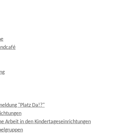
he
undcafé
ng
meldung "Platz Da!?"
richtungen
e Arbeit in den Kindertageseinrichtungen
belgruppen