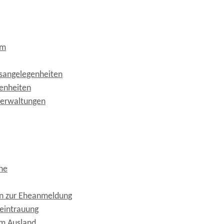
um
sangelegenheiten
genheiten
verwaltungen
ne
n zur Eheanmeldung
eintrauung
im Ausland