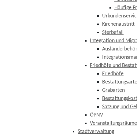
Häufige F
Urkundenservic
Kirchenaustritt
Sterbefall
Integration und Migr
Ausländerbehö
Integrationsm
Friedhöfe und Besta
Friedhöfe
Bestattungsart
Grabarten
Bestattungskost
Satzung und Ge
ÖPNV
Veranstaltungsräume
Stadtverwaltung