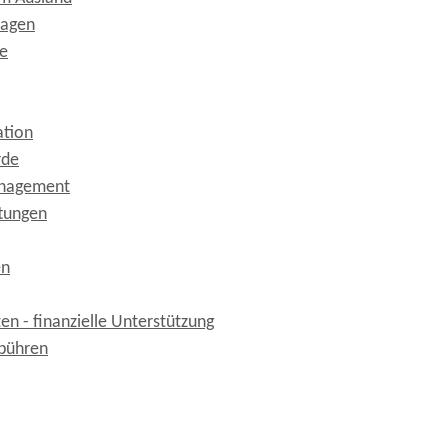
ragen
e
ation
rde
anagement
ttungen
en
en - finanzielle Unterstützung
bühren