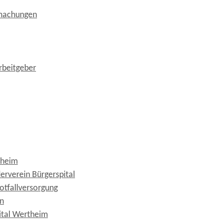
tmachungen
rbeitgeber
theim
erverein Bürgerspital
otfallversorgung
n
ital Wertheim