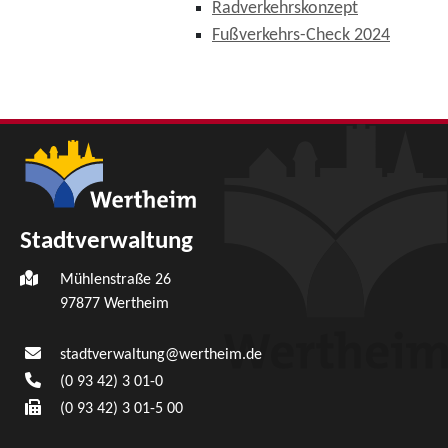
Radverkehrskonzept
Fußverkehrs-Check 2024
Stadtverwaltung
Mühlenstraße 26
97877
Wertheim
stadtverwaltung@wertheim.de
(0
93
42) 3
01-0
(0
93
42) 3
01-5
00