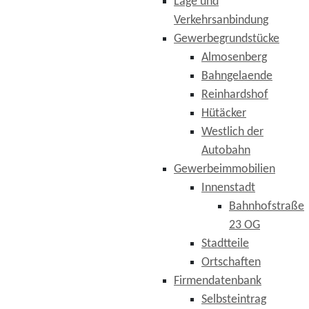
Lage und
Verkehrsanbindung
Gewerbegrundstücke
Almosenberg
Bahngelaende
Reinhardshof
Hütäcker
Westlich der
Autobahn
Gewerbeimmobilien
Innenstadt
Bahnhofstraße
23 OG
Stadtteile
Ortschaften
Firmendatenbank
Selbsteintrag