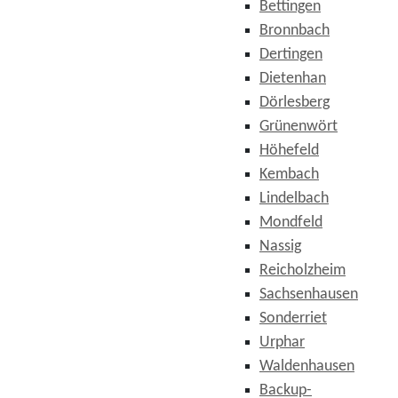
Bettingen
Bronnbach
Dertingen
Dietenhan
Dörlesberg
Grünenwört
Höhefeld
Kembach
Lindelbach
Mondfeld
Nassig
Reicholzheim
Sachsenhausen
Sonderriet
Urphar
Waldenhausen
Backup-