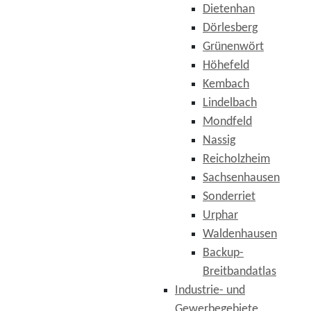
Dietenhan
Dörlesberg
Grünenwört
Höhefeld
Kembach
Lindelbach
Mondfeld
Nassig
Reicholzheim
Sachsenhausen
Sonderriet
Urphar
Waldenhausen
Backup-
Breitbandatlas
Industrie- und
Gewerbegebiete