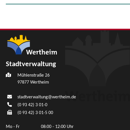
Stadtverwaltung
Mühlenstraße 26
97877
Wertheim
stadtverwaltung@wertheim.de
(0
93
42) 3
01-0
(0
93
42) 3
01-5
00
Mo - Fr
08:00 - 12:00 Uhr