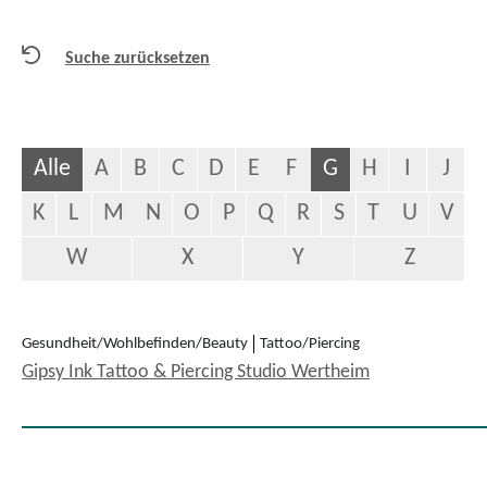
Suche zurücksetzen
Alle
A
B
C
D
E
F
G
H
I
J
K
L
M
N
O
P
Q
R
S
T
U
V
W
X
Y
Z
Gesundheit/Wohlbefinden/Beauty
Tattoo/Piercing
Gipsy Ink Tattoo & Piercing Studio Wertheim